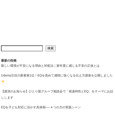
検索
最新の投稿
新しい環境が不安になる理由と対処法｜新年度に感じる不安の正体とは
Udemy注目の新着第1位！EQを高めて感情に強くなる伝え方講座を公開しました
【講演のお知らせ】ひとり親グループ相談会で「発達特性とEQ」をテーマにお話
しします
EQを子ども対応に活かす具体例──４つの力の実践シーン