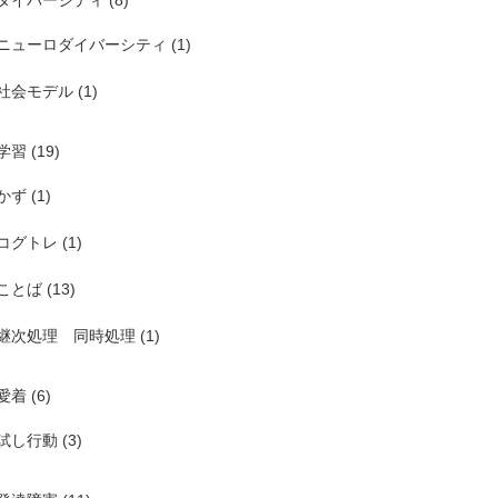
ダイバーシティ
(8)
ニューロダイバーシティ
(1)
社会モデル
(1)
学習
(19)
かず
(1)
コグトレ
(1)
ことば
(13)
継次処理 同時処理
(1)
愛着
(6)
試し行動
(3)